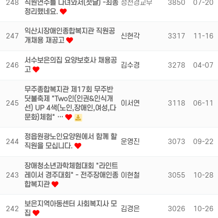
248
직원연수를 다녀와서(첫날) -최종
정천경교무
3850
07-20
정리했네요.
익산시장애인종합복지관 직원공
247
신현각
3317
11-16
개채용 재공고
서수보은의집 요양보호사 채용공
246
김수경
3278
04-07
고
무주종합복지관 제17회 무주반
딧불축제 "Two인(인권&인식개
245
이서연
3118
06-11
선) UP 4색(노인,장애인,여성,다
문화)체험" …
정읍원광노인요양원에서 함께 할
244
운영진
3073
09-22
직원을 모십니다.
장애청소년과학체험대회 "라인트
243
레이서 경주대회" - 전주장애인종
이현철
3055
10-28
합복지관
보은지역아동센터 사회복지사 모
242
김경은
3026
10-26
집