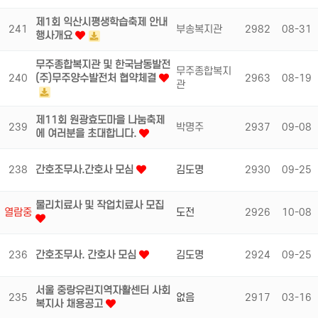
제1회 익산시평생학습축제 안내
241
부송복지관
2982
08-31
행사개요
무주종합복지관 및 한국남동발전
무주종합복지
240
(주)무주양수발전처 협약체결
2963
08-19
관
제11회 원광효도마을 나눔축제
239
박명주
2937
09-08
에 여러분을 초대합니다.
238
간호조무사.간호사 모심
김도명
2930
09-25
물리치료사 및 작업치료사 모집
열람중
도전
2926
10-08
236
간호조무사. 간호사 모심
김도명
2924
09-25
서울 중랑유린지역자활센터 사회
235
없음
2917
03-16
복지사 채용공고