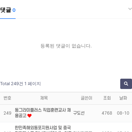
댓글
0
등록된 댓글이 없습니다.
Total 249건
1 페이지
번호
제목
글쓴이
조회
날짜
동그라미플러스 직업훈련교사 채
249
구도선
4768
08-10
용공고
한민족해외동포지원사업 및 중국