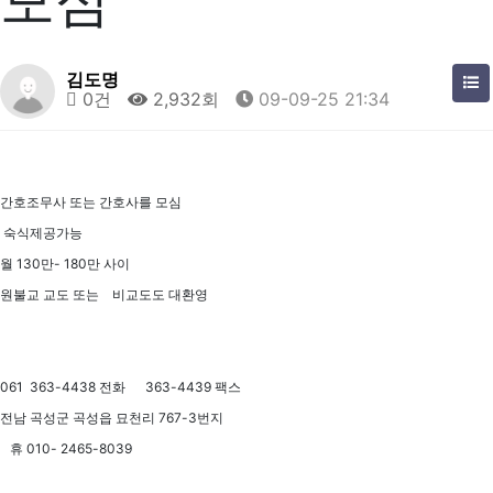
모심
김도명
0건
2,932회
09-09-25 21:34
간호조무사 또는 간호사를 모심
숙식제공가능
월 130만- 180만 사이
원불교 교도 또는 비교도도 대환영
061 363-4438 전화 363-4439 팩스
전남 곡성군 곡성읍 묘천리 767-3번지
휴 010- 2465-8039