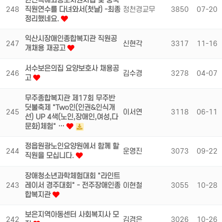
한민족해외동포지원사업 및 중국
248
직원연수를 다녀와서(첫날) -최종
정천경교무
3850
07-20
정리했네요.
익산시장애인종합복지관 직원공
247
신현각
3317
11-16
개채용 재공고
서수보은의집 요양보호사 채용공
246
김수경
3278
04-07
고
무주종합복지관 제17회 무주반
딧불축제 "Two인(인권&인식개
245
이서연
3118
06-11
선) UP 4색(노인,장애인,여성,다
문화)체험" …
정읍원광노인요양원에서 함께 할
244
운영진
3073
09-22
직원을 모십니다.
장애청소년과학체험대회 "라인트
243
레이서 경주대회" - 전주장애인종
이현철
3055
10-28
합복지관
보은지역아동센터 사회복지사 모
242
김경은
3026
10-26