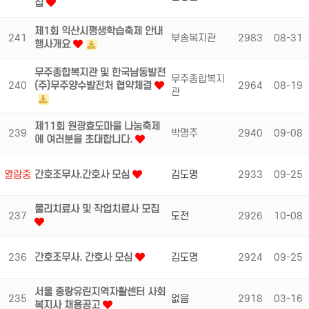
집
제1회 익산시평생학습축제 안내
241
부송복지관
2983
08-31
행사개요
무주종합복지관 및 한국남동발전
무주종합복지
240
(주)무주양수발전처 협약체결
2964
08-19
관
제11회 원광효도마을 나눔축제
239
박명주
2940
09-08
에 여러분을 초대합니다.
열람중
간호조무사.간호사 모심
김도명
2933
09-25
물리치료사 및 작업치료사 모집
237
도전
2926
10-08
236
간호조무사. 간호사 모심
김도명
2924
09-25
서울 중랑유린지역자활센터 사회
235
없음
2918
03-16
복지사 채용공고