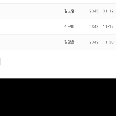
김노영
2349
01-12
전근혜
2343
11-17
김경은
2342
11-30