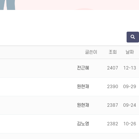
글쓴이
조회
날짜
전근혜
2407
12-13
원현재
2390
09-29
원현재
2387
09-24
김노영
2382
10-26