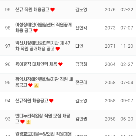
99
신규 직원 채용공고
김노영
2076
02-22
여성장애인어울림센터 직원공개
98
신현각
2073
07-07
채용 공고
익산시장애인종합복지관 제 47
97
다인
2071
11-20
차 직원 공개채용 공고
96
육아휴직 대체인력 채용
김경화
2064
02-27
광양시장애인종합복지관 직원 채
95
전근혜
2058
07-04
용공고
94
신규직원 채용공고
김노영
2058
09-07
반디누리작업장 직원 모집 재공
93
김인권
2058
06-20
고
원광효도마을수양의집 직원채용