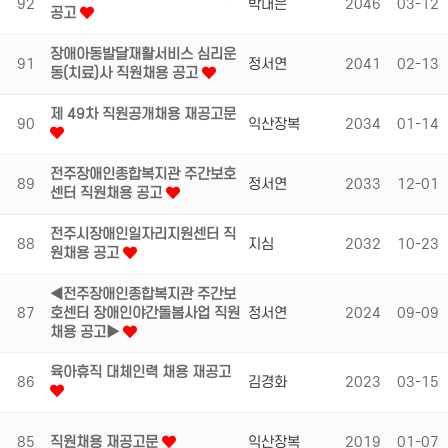
92
박대은
2046
03-12
공고
장애아동발달재활서비스 심리운
91
정서연
2041
02-13
동(치료)사 직원채용 공고
제 49차 직원공개채용 재공고문
90
익산장복
2034
01-14
전주장애인종합복지관 주간보호
89
정서연
2033
12-01
센터 직원채용 공고
전주시장애인일자리지원센터 직
88
지심
2032
10-23
원채용 공고
◀전주장애인종합복지관 주간보
87
호센터 장애인야간돌봄사업 직원
정서연
2024
09-09
채용 공고▶
육아휴직 대체인력 채용 재공고
86
김경화
2023
03-15
85
직원채용 재공고문
익산장복
2019
01-07